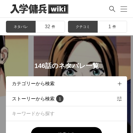

32
1
ネタバレ
クチコミ
件
件
146話のネタバレ一覧
ストーリーから検索
1