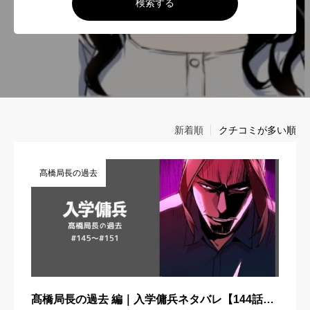
検索する
新着順
クチコミが多い順
髙橋局長の過去
髙橋局長の過去 編｜入学傭兵ネタバレ【144話～