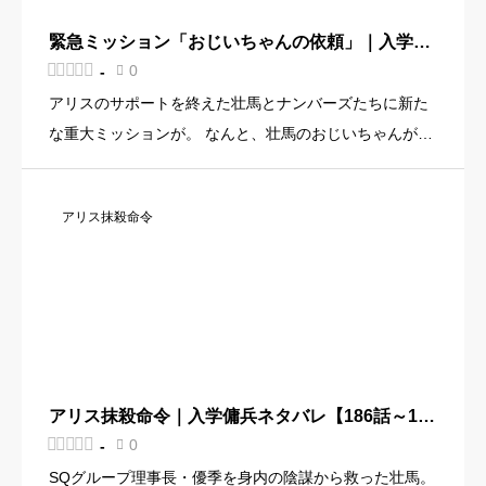
緊急ミッション「おじいちゃんの依頼」｜入学傭
兵ネタバレ【193話～195話】





0
-

アリスのサポートを終えた壮馬とナンバーズたちに新た
な重大ミッションが。 なんと、壮馬のおじいちゃんが
「壮馬の仲間に会いたい」と言い出したのです！ ただ人
に会うだけのミッションをナンバーズならではの壮大な
アリス抹殺命令
スケールで実現する […]
アリス抹殺命令｜入学傭兵ネタバレ【186話～193
話】





0
-

SQグループ理事長・優季を身内の陰謀から救った壮馬。