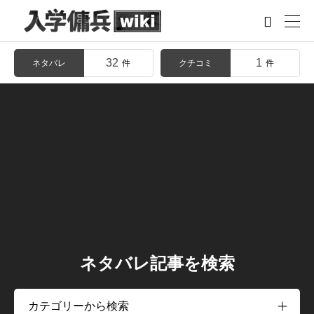

32
1
ネタバレ
クチコミ
件
件
ネタバレ記事を検索