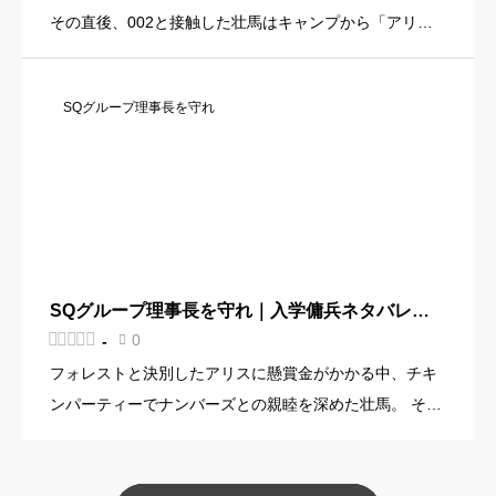
その直後、002と接触した壮馬はキャンプから「アリス
抹殺命令」が下ったと聞かされます。 壮馬の悲しそうな
表情を見た002はアジトに戻りナンバーズを集めると、
SQグループ理事長を守れ
依頼について […]
SQグループ理事長を守れ｜入学傭兵ネタバレ【1
78話～185話】





0
-

フォレストと決別したアリスに懸賞金がかかる中、チキ
ンパーティーでナンバーズとの親睦を深めた壮馬。 そん
なある日、杏奈の友人でSQグループ理事長・北原優季は
「自分のボディーガードを信用できない」と相談を持ち