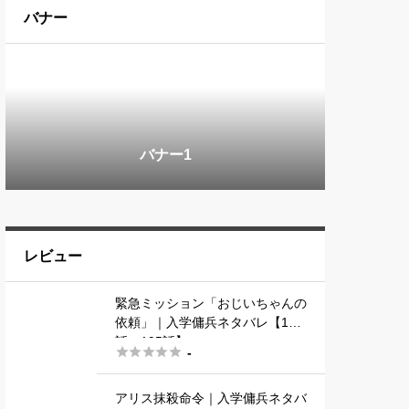
バナー
バナー1
バナー2
バナー3
レビュー
緊急ミッション「おじいちゃんの
依頼」｜入学傭兵ネタバレ【193
話～195話】





-
アリス抹殺命令｜入学傭兵ネタバ