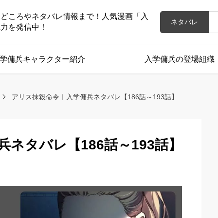
見どころやネタバレ情報まで！人気漫画「入
ネタバレ
魅力を発信中！
学傭兵キャラクター紹介
入学傭兵の登場組織
アリス抹殺命令｜入学傭兵ネタバレ【186話～193話】
ネタバレ【186話～193話】