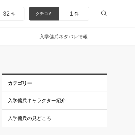
32
1

クチコミ
件
件
入学傭兵ネタバレ情報
カテゴリー
入学傭兵キャラクター紹介
入学傭兵の見どころ