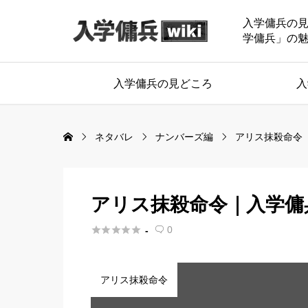
入学傭兵の
学傭兵」の
入学傭兵の見どころ
入
ネタバレ
ナンバーズ編
アリス抹殺命令
アリス抹殺命令｜入学傭兵





0
-

アリス抹殺命令