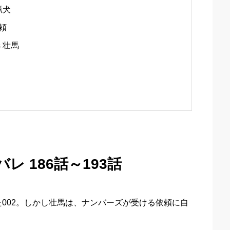
猟犬
頼
 壮馬
レ 186話～193話
002。しかし壮馬は、ナンバーズが受ける依頼に自