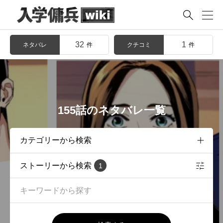

32
1
ネタバレ
クチコミ
件
件
155話のネタバレ一覧
ストーリーから検索
1