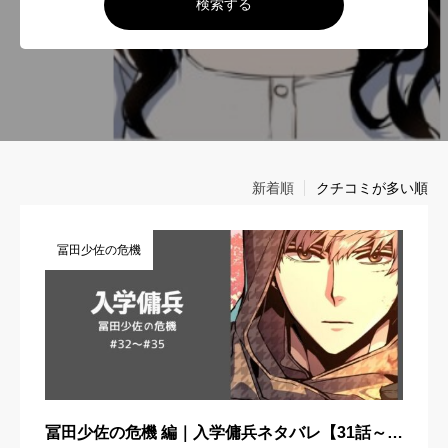
検索する
新着順
クチコミが多い順
冨田少佐の危機
冨田少佐の危機 編｜入学傭兵ネタバレ【31話～3