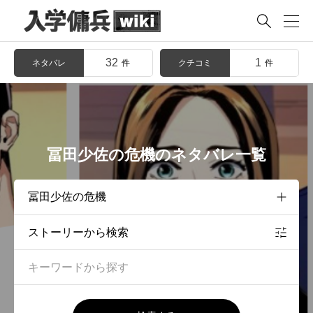

32
1
ネタバレ
クチコミ
件
件
冨田少佐の危機のネタバレ一覧
ストーリーから検索