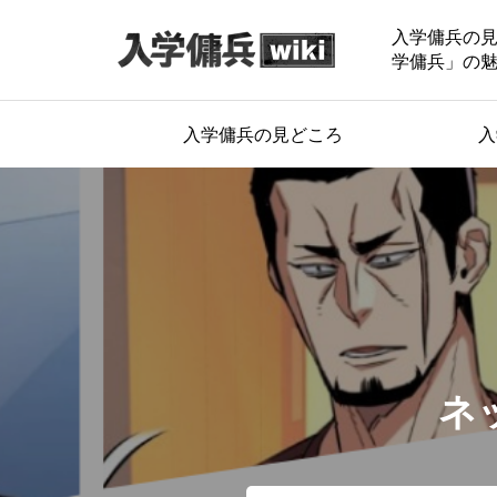
入学傭兵の
学傭兵」の
入学傭兵の見どころ
入
ネ