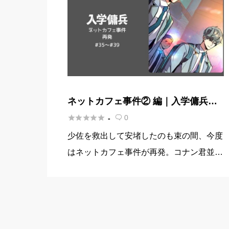
ネットカフェ事件② 編｜入学傭兵ネ
タバレ【34話～38話】





0
-

少佐を救出して安堵したのも束の間、今度
はネットカフェ事件が再発。コナン君並の
事件遭遇率です(笑) このストーリーの私的
な見どころは、壮馬の活躍はもちろんです
が、これまでは礼子の護衛しか考えていな
かった藤堂の気持ちの変化。 […]