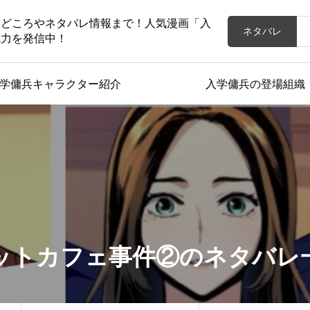
見どころやネタバレ情報まで！人気漫画「入
ネタバレ
魅力を発信中！
学傭兵キャラクター紹介
入学傭兵の登場組織
ットカフェ事件②のネタバレ