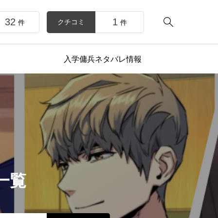
32
1

クチコミ
件
件
入学傭兵ネタバレ情報
一覧